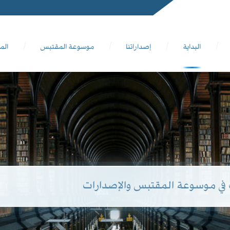
البداية
إصداراتنا
موسوعة المقتبس
الم