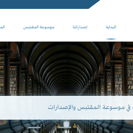
البداية
إصداراتنا
موسوعة المقتبس
الم