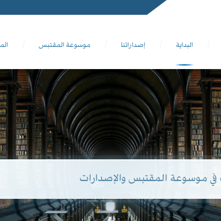
البداية
إصداراتنا
موسوعة المقتبس
الم