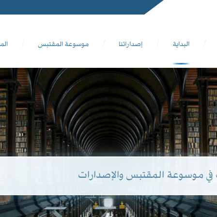
البداية
إصداراتنا
موسوعة المقتبس
الم