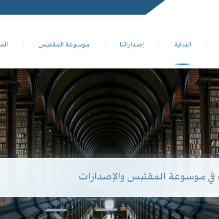
البداية
إصداراتنا
موسوعة المقتبس
الم