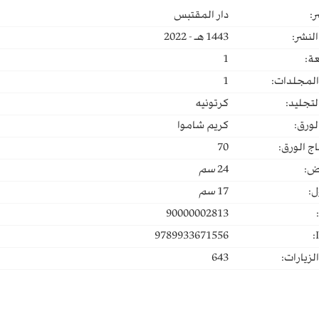
ر:
دار المقتبس
لنشر:
1443 هـ - 2022
ة:
1
المجلدات:
1
لتجليد:
كرتونيه
لورق:
كريم شاموا
ج الورق:
70
ض:
24
سم
ل:
17
سم
90000002813
9789933671556
لزيارات:
643