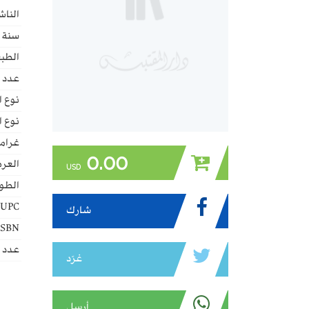
الناش
سنة ا
الطبع
عدد 
نوع ا
نوع ا
غراما
0.00
العر
USD
الطو
UPC:
شارك
ISBN:
عدد ا
غرّد
أرسل