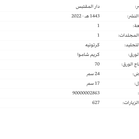
ر:
دار المقتبس
لنشر:
1443 هـ - 2022
ة:
1
المجلدات:
1
لتجليد:
كرتونيه
لورق:
كريم شاموا
ج الورق:
70
ض:
24
سم
ل:
17
سم
90000002863
لزيارات:
627