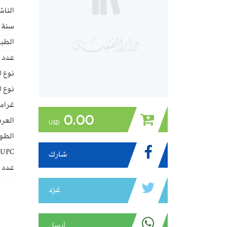
الناش
سنة ا
الطبع
عدد 
نوع ا
نوع ا
غراما
0.00
العر
USD
الطو
UPC:
شارك
عدد ا
غرّد
أرسل