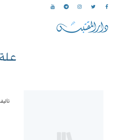
علة 
تأليف