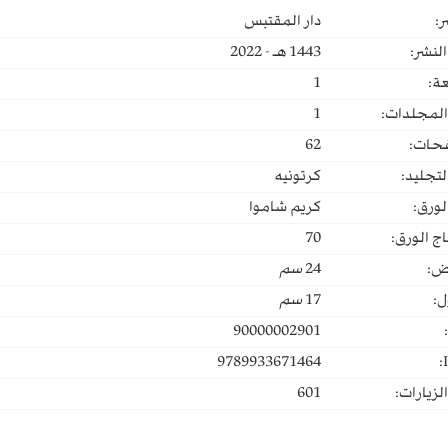
ر:
دار المقتبس
لنشر:
1443 هـ - 2022
ة:
1
المجلدات:
1
حات:
62
لتجليد:
كرتونيه
لورق:
كريم شاموا
ج الورق:
70
ض:
24
سم
ل:
17
سم
90000002901
9789933671464
لزيارات:
601