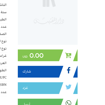
الناش
سنة ا
الطبع
عدد 
الصف
نوع ا
نوع ا
0.00
غراما
USD
العر
الطو
شارك
UPC:
ISBN:
غرّد
عدد ا
أرسل