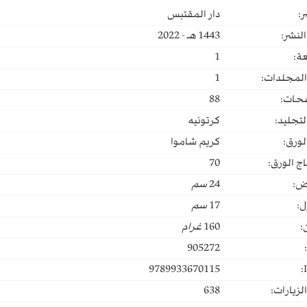
ر:
دار المقتبس
لنشر:
1443 هـ - 2022
ة:
1
المجلدات:
1
حات:
88
لتجليد:
كرتونيه
لورق:
كريم شاموا
ج الورق:
70
ض:
24
سم
ل:
17
سم
:
160
غرام
905272
9789933670115
لزيارات:
638