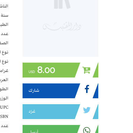
الناش
سنة ا
الطبع
عدد 
الصف
نوع ا
نوع ا
8.00
غراما
USD
العر
الطو
شارك
الوزن
UPC:
غرّد
ISBN:
عدد ا
أرسل