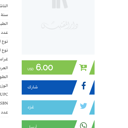
الناش
سنة ا
الطبع
عدد 
نوع ا
نوع ا
غراما
6.00
العر
USD
الطو
الوزن
شارك
UPC:
ISBN:
غرّد
عدد ا
أرسل