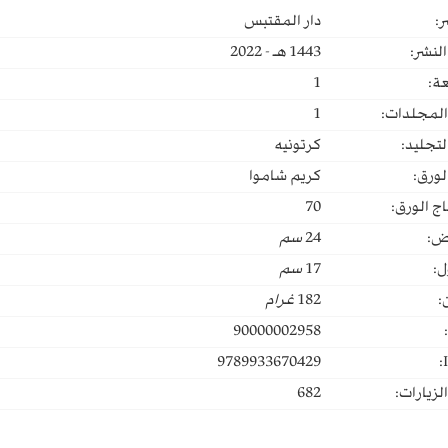
ر:
دار المقتبس
لنشر:
1443 هـ - 2022
ة:
1
المجلدات:
1
لتجليد:
كرتونيه
لورق:
كريم شاموا
ج الورق:
70
ض:
24
سم
ل:
17
سم
:
182
غرام
90000002958
9789933670429
لزيارات:
682