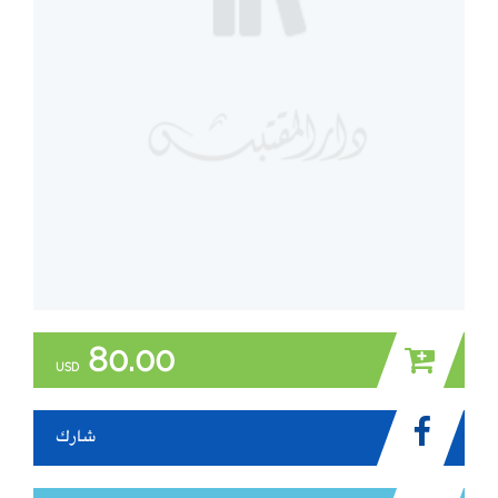
80.00
USD
شارك