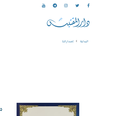
البداية
إصداراتنا
م