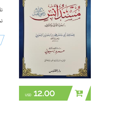
تأ
تح
12.00
USD