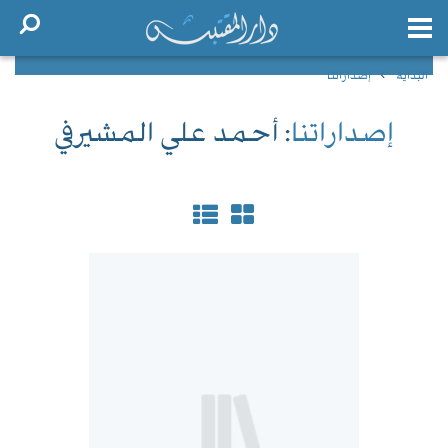
البداية
إصداراتنا
إصداراتنا
: أحمد علي المشيرفي