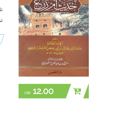
تأ
تح
12.00
USD