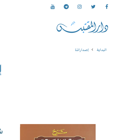
البداية
إصداراتنا
إ
ش