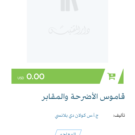
0.00
USD
قاموس الأضرحة والمقابر
تأليف:
ج.أ.س كولان دي بلانسي
المعاجم