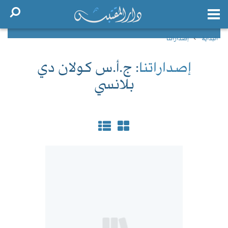
البداية
إصداراتنا
إصداراتنا
: ج.أ.س كولان دي
بلانسي