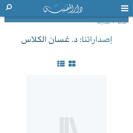
البداية
إصداراتنا
إصداراتنا
: د. غسان الكلاس