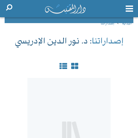
البداية
إصداراتنا
إصداراتنا
: د. نور الدين الإدريسي