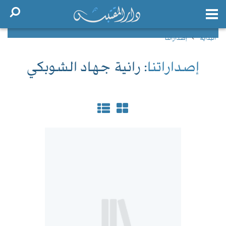
البداية
إصداراتنا
إصداراتنا
: رانية جهاد الشوبكي