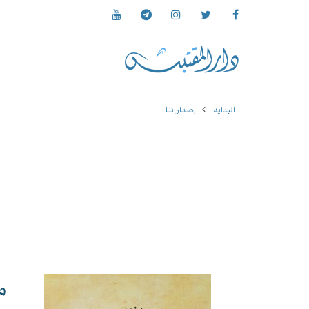
البداية
إصداراتنا
م