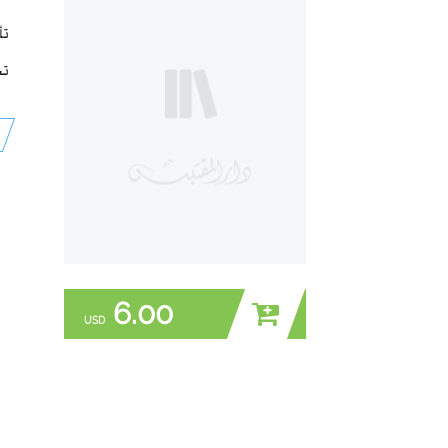
تأ
تح
6.00
USD