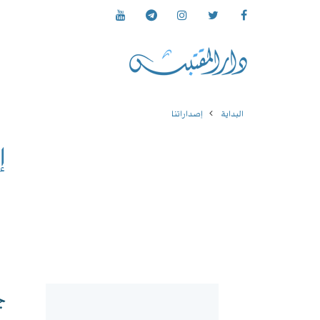
البداية
إصداراتنا
إ
ج