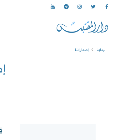
البداية
إصداراتنا
إص
ق