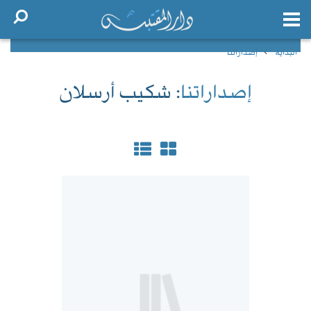
البداية
إصداراتنا
إصداراتنا
: شكيب أرسلان