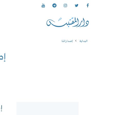
البداية
إصداراتنا
إص
إ