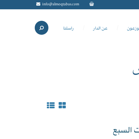
info@almoqtabas.com
وزعون
عن الدار
راسلنا
س
ت السبع