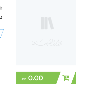
تأ
تح
0.00
USD