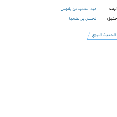
ليف:
عبد الحميد بن باديس
قيق:
لحسن بن علجية
الحديث النبوي