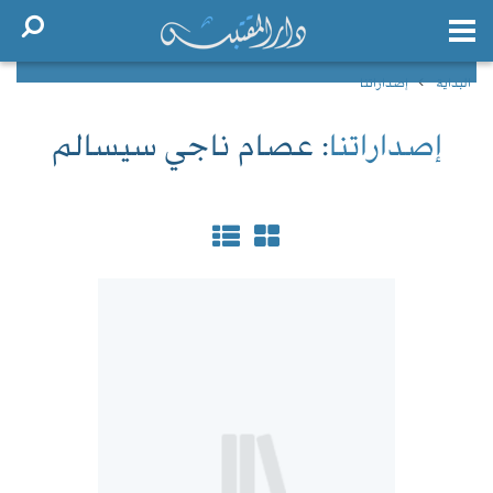
البداية
إصداراتنا
إصداراتنا
: عصام ناجي سيسالم