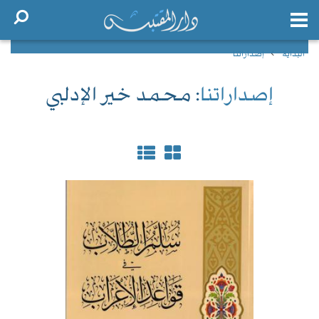
البداية
إصداراتنا
إصداراتنا
: محمد خير الإدلبي