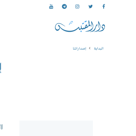
البداية
إصداراتنا
إ
ا