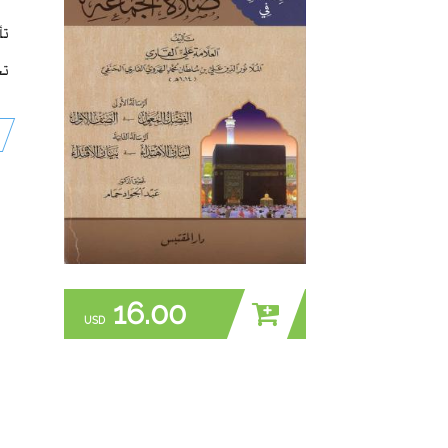
تأ
تح
16.00
USD