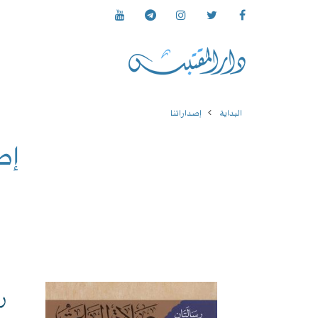
البداية
إصداراتنا
إص
ر