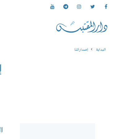
البداية
إصداراتنا
إ
ا