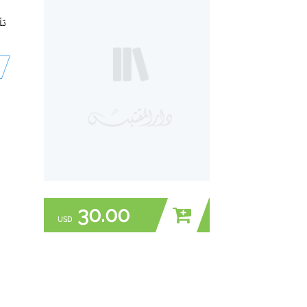
تأ
30.00
USD