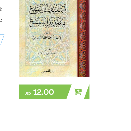
تأ
تح
12.00
USD