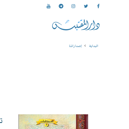
البداية
إصداراتنا
ت