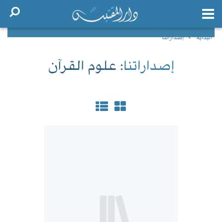
البداية
إصداراتنا
إصداراتنا
: علوم القرآن