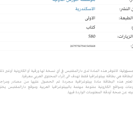
ر:
مؤسسة حورس الدولية
النشر:
الاسكندرية
لطبعة:
الاولى
:
كتاب
لزيارات:
580
:
26797567941545668
مسؤولية:
لاتتوفر هذه المادة لدى دارالمقتبس في أي نسخة لها ورقية أو الكترونية أوغير ذل
لبطاقة هي بطاقة بيبلوغرافيا فقط تهدف الى إثراء المحتوى العربي معرفيًا.
تعتبر هذه البطاقة مادة بيبلوغرافية مجردة تم الحصول عليها من مصادر ومراج
ات ومواقع الكترونية متنوعة مهتمة بالبيبلوغرافيا العربية وموقع دارالمقتبس يخل
ته عن صحة أودقة المعلومات الواردة فيها.