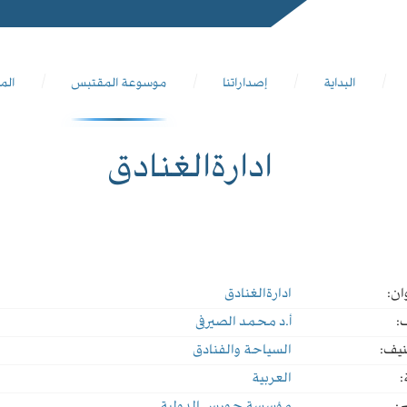
البداية
إصداراتنا
موسوعة المقتبس
الم
ادارةالغنادق
ان:
ادارةالغنادق
:
أ.د محمد الصيرفى
نيف:
السياحة والفنادق
:
العربية