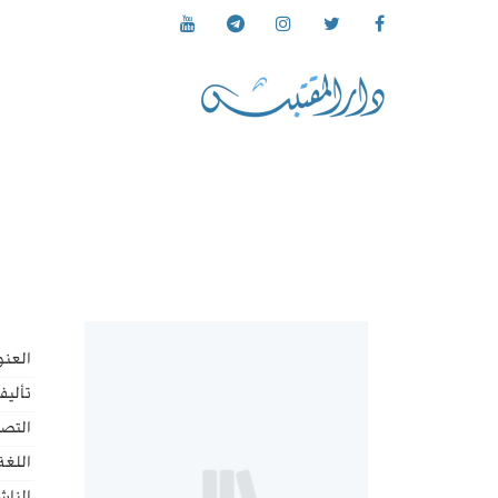
العنو
تأليف
التص
اللغة