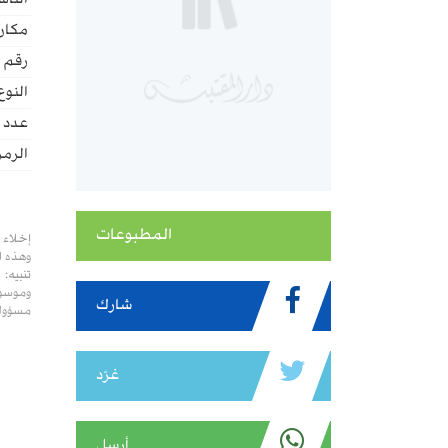
الناش
مكان 
رقم ا
النوع
عدد ا
الرمز
المطبوعات
إخلاء 
وهذه ا
تنبيه:
وموسوع
شارك
مسؤولي
غرّد
أرسل