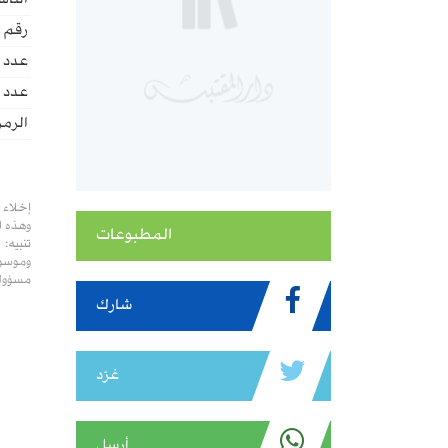
الناش
رقم ا
عدد 
عدد ا
الرمز
إخلاء 
وهذه ا
المطبوعات
تنبيه:
وموسوع
مسؤولي
شارك
غرّد
أرسل