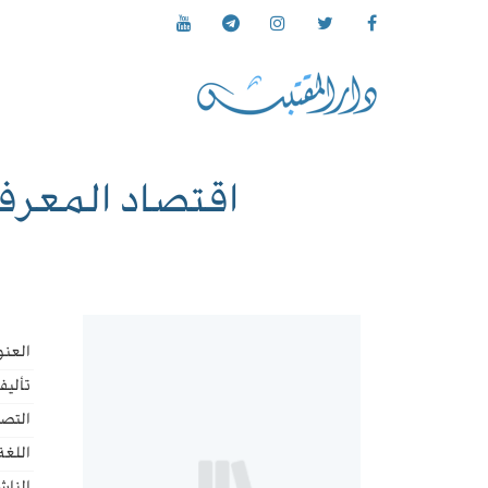
اقتصاد المعرفة KNOWLEDGE ECONOMICS - جدي
العنو
تأليف
التص
اللغة