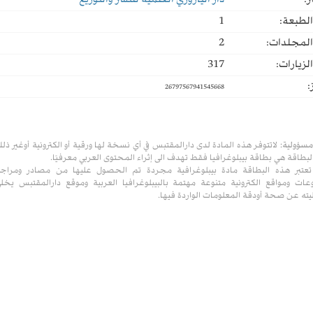
ر:
دار اليازوري العلمية للنشر والتوزيع
لطبعة:
1
المجلدات:
2
لزيارات:
317
:
26797567941545668
مسؤولية:
لاتتوفر هذه المادة لدى دارالمقتبس في أي نسخة لها ورقية أو الكترونية أوغير ذل
لبطاقة هي بطاقة بيبلوغرافيا فقط تهدف الى إثراء المحتوى العربي معرفيًا.
تعتبر هذه البطاقة مادة بيبلوغرافية مجردة تم الحصول عليها من مصادر ومراج
ات ومواقع الكترونية متنوعة مهتمة بالبيبلوغرافيا العربية وموقع دارالمقتبس يخل
ته عن صحة أودقة المعلومات الواردة فيها.