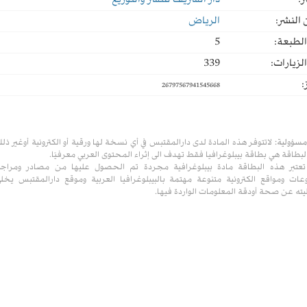
ر:
دار الشريف للنشر والتوزيع
النشر:
الرياض
لطبعة:
5
لزيارات:
339
:
26797567941545668
مسؤولية:
لاتتوفر هذه المادة لدى دارالمقتبس في أي نسخة لها ورقية أو الكترونية أوغير ذل
لبطاقة هي بطاقة بيبلوغرافيا فقط تهدف الى إثراء المحتوى العربي معرفيًا.
تعتبر هذه البطاقة مادة بيبلوغرافية مجردة تم الحصول عليها من مصادر ومراج
ات ومواقع الكترونية متنوعة مهتمة بالبيبلوغرافيا العربية وموقع دارالمقتبس يخل
ته عن صحة أودقة المعلومات الواردة فيها.