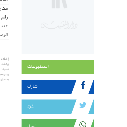
الناش
مكان 
رقم ا
عدد ا
الرمز
إخلاء 
وهذه ا
المطبوعات
تنبيه:
وموسوع
مسؤولي
شارك
غرّد
أرسل