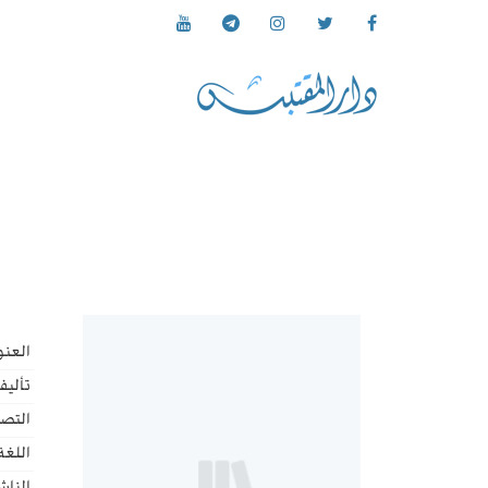
العنو
تأليف
التص
اللغة