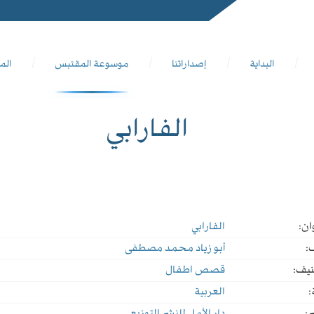
البداية
إصداراتنا
موسوعة المقتبس
الم
الفارابي
ان:
الفارابي
:
أبو زياد محمد مصطفى
نيف:
قصص اطفال
:
العربية