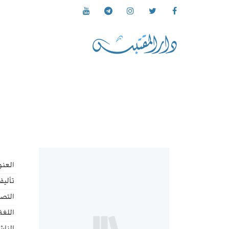
العنو
تأليف
التص
اللغة