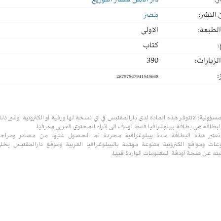
ر:
دار الأمل للنشر التوزيع
النشر:
مصر
لطبعة:
الاولى
:
كتاب
لزيارات:
390
:
26797567941545668
مسؤولية:
لاتتوفر هذه المادة لدى دارالمقتبس في أي نسخة لها ورقية أو الكترونية أوغير ذل
لبطاقة هي بطاقة بيبلوغرافيا فقط تهدف الى إثراء المحتوى العربي معرفيًا.
تعتبر هذه البطاقة مادة بيبلوغرافية مجردة تم الحصول عليها من مصادر ومراج
ات ومواقع الكترونية متنوعة مهتمة بالبيبلوغرافيا العربية وموقع دارالمقتبس يخل
ته عن صحة أودقة المعلومات الواردة فيها.