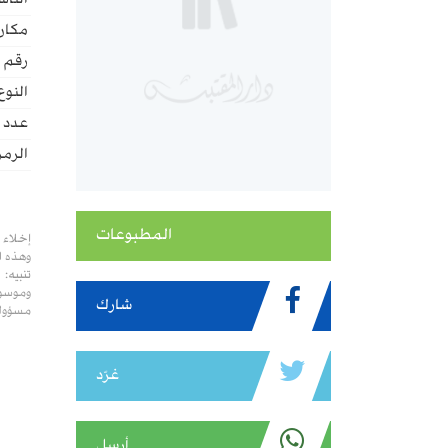
الناش
مكان 
رقم ا
النوع
عدد ا
الرمز
المطبوعات
إخلاء 
وهذه ا
تنبيه:
وموسوع
شارك
مسؤولي
غرّد
أرسل