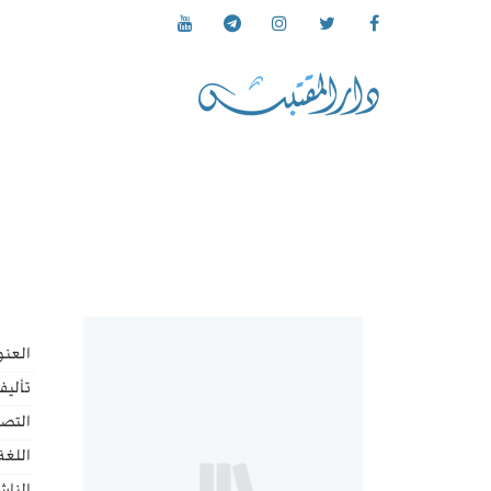
العنو
تأليف
التص
اللغة