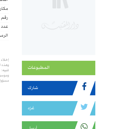
الناش
مكان 
رقم ا
عدد ا
الرمز
إخلاء 
وهذه ا
المطبوعات
تنبيه:
وموسوع
مسؤولي
شارك
غرّد
أرسل