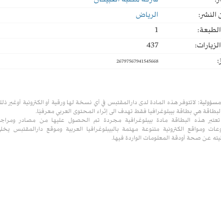
ر:
شركة مكتبة العبيكان
النشر:
الرياض
لطبعة:
1
لزيارات:
437
:
26797567941545668
مسؤولية:
لاتتوفر هذه المادة لدى دارالمقتبس في أي نسخة لها ورقية أو الكترونية أوغير ذل
لبطاقة هي بطاقة بيبلوغرافيا فقط تهدف الى إثراء المحتوى العربي معرفيًا.
تعتبر هذه البطاقة مادة بيبلوغرافية مجردة تم الحصول عليها من مصادر ومراج
ات ومواقع الكترونية متنوعة مهتمة بالبيبلوغرافيا العربية وموقع دارالمقتبس يخل
ته عن صحة أودقة المعلومات الواردة فيها.