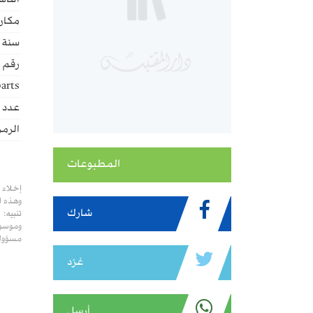
الناش
مكان 
سنة ا
رقم ا
arts:
عدد ا
الرمز
المطبوعات
إخلاء 
وهذه ا
شارك
تنبيه:
وموسوع
مسؤولي
غرّد
أرسل