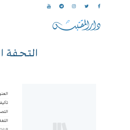
التحفة ا
العنو
تأليف
التص
اللغة