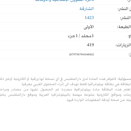
ر:
دائرة الشؤون الإسلامية والأوقاف
النشر:
الشارقة
لنشر:
1423
لطبعة:
الأولى
p
1مجلد / 1جزء
لزيارات:
419
:
26797567941648422
مسؤولية:
لاتتوفر هذه المادة لدى دارالمقتبس في أي نسخة لها ورقية أو الكترونية أوغير ذل
لبطاقة هي بطاقة بيبلوغرافيا فقط تهدف الى إثراء المحتوى العربي معرفيًا.
تعتبر هذه البطاقة مادة بيبلوغرافية مجردة تم الحصول عليها من مصادر ومراج
ات ومواقع الكترونية متنوعة مهتمة بالبيبلوغرافيا العربية وموقع دارالمقتبس يخل
ته عن صحة أودقة المعلومات الواردة فيها.