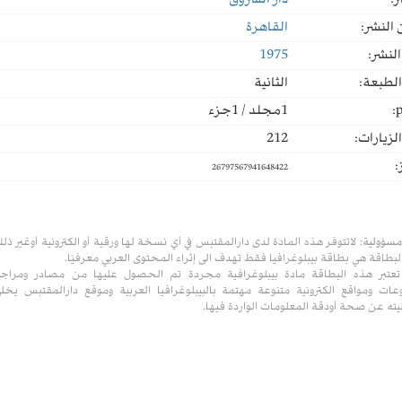
ر:
دار الشروق
النشر:
القاهرة
لنشر:
1975
لطبعة:
الثانية
p
1مجلد / 1جزء
لزيارات:
212
:
26797567941648422
مسؤولية:
لاتتوفر هذه المادة لدى دارالمقتبس في أي نسخة لها ورقية أو الكترونية أوغير ذل
لبطاقة هي بطاقة بيبلوغرافيا فقط تهدف الى إثراء المحتوى العربي معرفيًا.
تعتبر هذه البطاقة مادة بيبلوغرافية مجردة تم الحصول عليها من مصادر ومراج
ات ومواقع الكترونية متنوعة مهتمة بالبيبلوغرافيا العربية وموقع دارالمقتبس يخل
ته عن صحة أودقة المعلومات الواردة فيها.