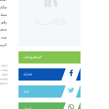
الناش
مكان 
سنة ا
رقم ا
arts:
عدد ا
الرمز
المطبوعات
إخلاء 
وهذه ا
شارك
تنبيه:
وموسوع
مسؤولي
غرّد
أرسل