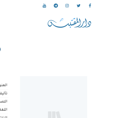
س
العنو
تأليف
التص
اللغة