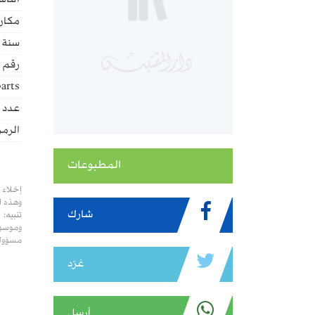
الناش
مكان 
سنة ا
رقم ا
arts:
عدد ا
الرمز
المطبوعات
إخلاء 
وهذه ا
شارك
تنبيه:
وموسوع
مسؤولي
غرّد
أرسل