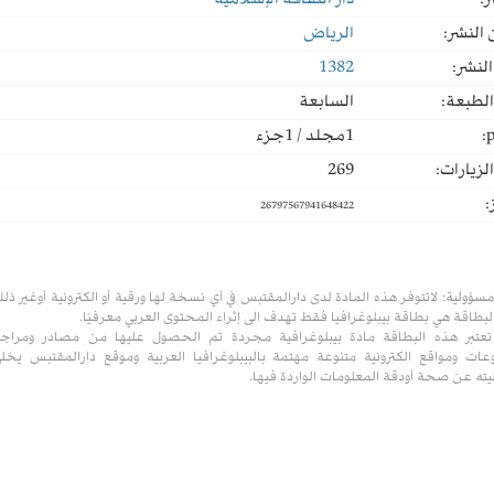
ر:
دار الثقافة الإسلامية
النشر:
الرياض
لنشر:
1382
لطبعة:
السابعة
p
1مجلد / 1جزء
لزيارات:
269
:
26797567941648422
مسؤولية:
لاتتوفر هذه المادة لدى دارالمقتبس في أي نسخة لها ورقية أو الكترونية أوغير ذل
لبطاقة هي بطاقة بيبلوغرافيا فقط تهدف الى إثراء المحتوى العربي معرفيًا.
تعتبر هذه البطاقة مادة بيبلوغرافية مجردة تم الحصول عليها من مصادر ومراج
ات ومواقع الكترونية متنوعة مهتمة بالبيبلوغرافيا العربية وموقع دارالمقتبس يخل
ته عن صحة أودقة المعلومات الواردة فيها.