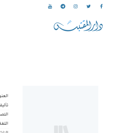
العنو
تأليف
التص
اللغة