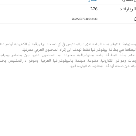
النشر:
مصر
لزيارات:
276
:
26797567941648423
مسؤولية:
لاتتوفر هذه المادة لدى دارالمقتبس في أي نسخة لها ورقية أو الكترونية أوغير ذل
لبطاقة هي بطاقة بيبلوغرافيا فقط تهدف الى إثراء المحتوى العربي معرفيًا.
تعتبر هذه البطاقة مادة بيبلوغرافية مجردة تم الحصول عليها من مصادر ومراج
ات ومواقع الكترونية متنوعة مهتمة بالبيبلوغرافيا العربية وموقع دارالمقتبس يخل
ته عن صحة أودقة المعلومات الواردة فيها.