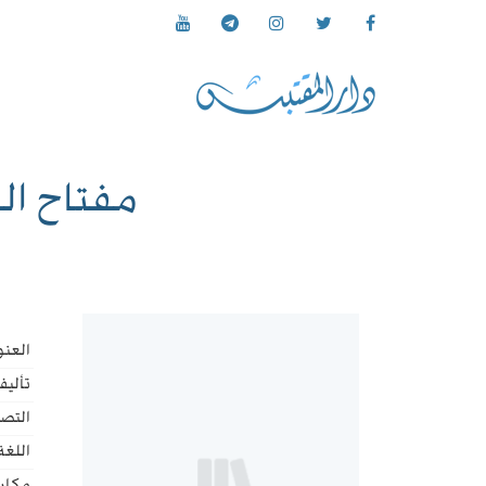
مفتاح ال
العنو
تأليف
التص
اللغة