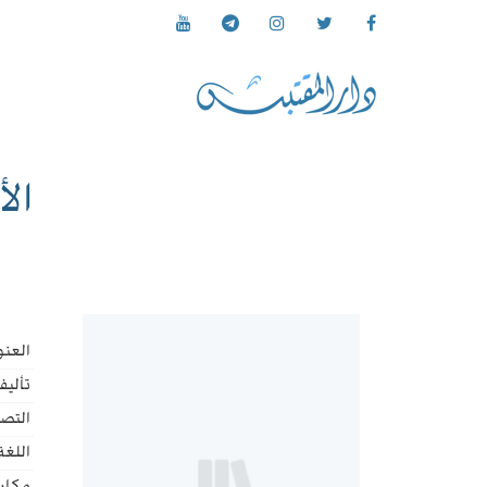
ال
العنو
تأليف
التص
اللغة