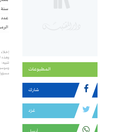
مكان 
سنة ا
عدد ا
الرمز
إخلاء 
وهذه ا
تنبيه:
وموسوع
المطبوعات
مسؤولي
شارك
غرّد
أرسل