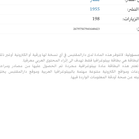
النشر:
مصر
لنشر:
1955
لزيارات:
198
:
26797567941648423
مسؤولية:
لاتتوفر هذه المادة لدى دارالمقتبس في أي نسخة لها ورقية أو الكترونية أوغير ذل
لبطاقة هي بطاقة بيبلوغرافيا فقط تهدف الى إثراء المحتوى العربي معرفيًا.
تعتبر هذه البطاقة مادة بيبلوغرافية مجردة تم الحصول عليها من مصادر ومراج
ات ومواقع الكترونية متنوعة مهتمة بالبيبلوغرافيا العربية وموقع دارالمقتبس يخل
ته عن صحة أودقة المعلومات الواردة فيها.