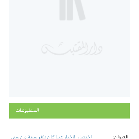
المطبوعات
العنوان:
اختصار الاخبار عما كان بثغر سبتة من سني