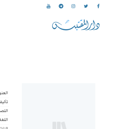
العنو
تأليف
التص
اللغة