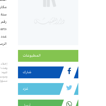
الناش
مكان 
سنة ا
رقم ا
arts:
عدد ا
الرمز
المطبوعات
إخلاء 
وهذه ا
شارك
تنبيه:
وموسوع
مسؤولي
غرّد
أرسل