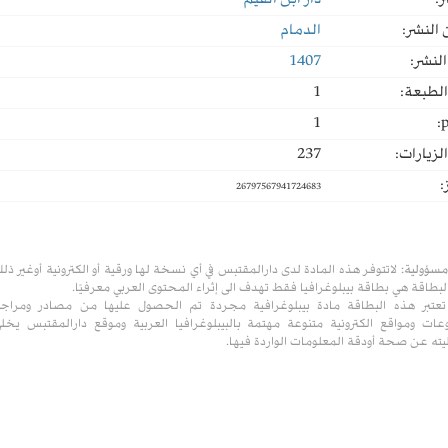
ر:
دار ابن القيم
النشر:
الدمام
لنشر:
1407
لطبعة:
1
1
p
لزيارات:
237
:
26797567941724683
مسؤولية:
لاتتوفر هذه المادة لدى دارالمقتبس في أي نسخة لها ورقية أو الكترونية أوغير ذل
لبطاقة هي بطاقة بيبلوغرافيا فقط تهدف الى إثراء المحتوى العربي معرفيًا.
تعتبر هذه البطاقة مادة بيبلوغرافية مجردة تم الحصول عليها من مصادر ومراج
ات ومواقع الكترونية متنوعة مهتمة بالبيبلوغرافيا العربية وموقع دارالمقتبس يخل
ته عن صحة أودقة المعلومات الواردة فيها.