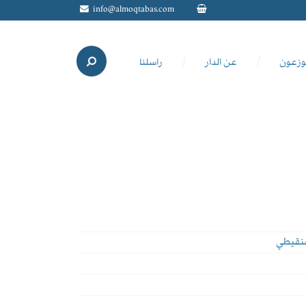
info@almoqtabas.com
وزعون
عن الدار
راسلنا
شنقيطي