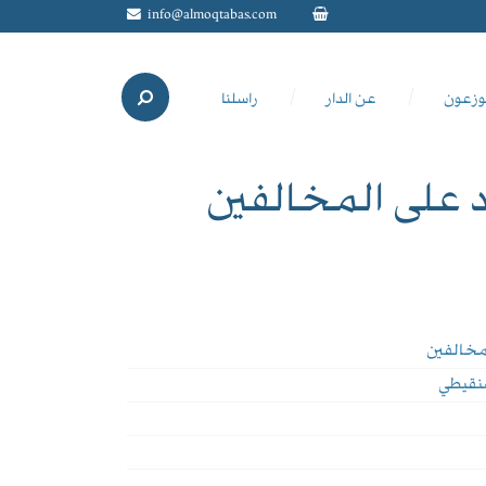
info@almoqtabas.com
وزعون
عن الدار
راسلنا
د على المخالفين
لمخالفين
شنقيطي