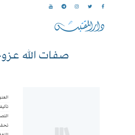
صفات الله عزوج
العنو
تأليف
التص
تحقي