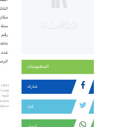
اللغة
الناش
مكان 
سنة ا
رقم ا
arts:
عدد ا
الرمز
المطبوعات
إخلاء 
شارك
وهذه ا
تنبيه:
وموسوع
مسؤولي
غرّد
أرسل