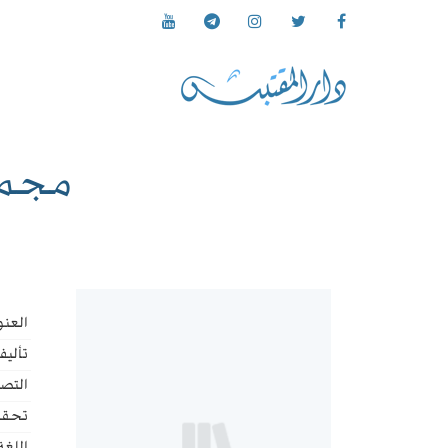
مجموع
العنو
تأليف
التص
تحقي