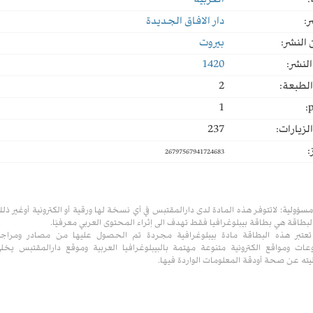
:
العربية
ر:
دار الافاق الجديدة
النشر:
بيروت
لنشر:
1420
لطبعة:
2
1
p
لزيارات:
237
:
26797567941724683
مسؤولية:
لاتتوفر هذه المادة لدى دارالمقتبس في أي نسخة لها ورقية أو الكترونية أوغير ذل
لبطاقة هي بطاقة بيبلوغرافيا فقط تهدف الى إثراء المحتوى العربي معرفيًا.
تعتبر هذه البطاقة مادة بيبلوغرافية مجردة تم الحصول عليها من مصادر ومراج
ات ومواقع الكترونية متنوعة مهتمة بالبيبلوغرافيا العربية وموقع دارالمقتبس يخل
ته عن صحة أودقة المعلومات الواردة فيها.