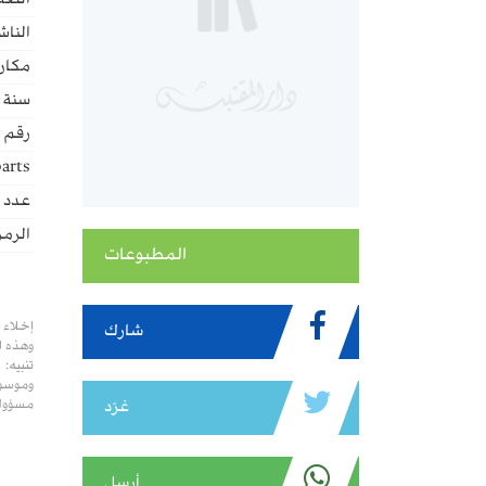
اللغة
الناش
مكان 
سنة ا
رقم ا
arts:
عدد ا
الرمز
المطبوعات
إخلاء 
شارك
وهذه ا
تنبيه:
وموسوع
مسؤولي
غرّد
أرسل