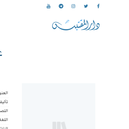
ع
العنو
تأليف
التص
اللغة