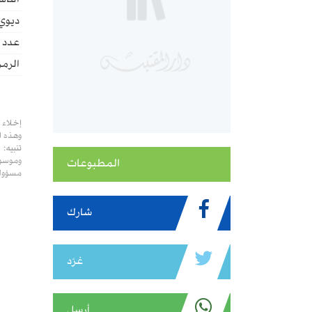
الناش
ديوي
عدد ا
الرمز
إخلاء 
وهذه ا
تنبيه:
وموسوع
المطبوعات
مسؤولي
شارك
غرّد
أرسل