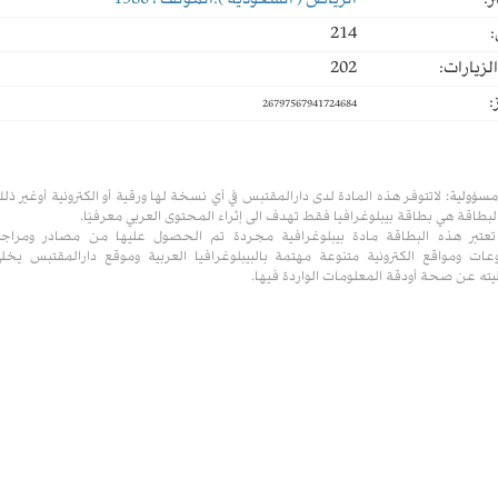
ر:
الرياض ( السعودية ):المؤلف ، 1980
:
214
لزيارات:
202
:
26797567941724684
مسؤولية:
لاتتوفر هذه المادة لدى دارالمقتبس في أي نسخة لها ورقية أو الكترونية أوغير ذل
لبطاقة هي بطاقة بيبلوغرافيا فقط تهدف الى إثراء المحتوى العربي معرفيًا.
تعتبر هذه البطاقة مادة بيبلوغرافية مجردة تم الحصول عليها من مصادر ومراج
ات ومواقع الكترونية متنوعة مهتمة بالبيبلوغرافيا العربية وموقع دارالمقتبس يخل
ته عن صحة أودقة المعلومات الواردة فيها.