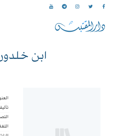
ابن خلدون - ج4/ نوابغ المسلمين في 
العنو
تأليف
التص
اللغة