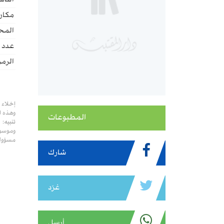
الناش
مكان 
المح
عدد ا
الرمز
إخلاء 
وهذه ا
المطبوعات
تنبيه:
وموسوع
مسؤولي
شارك
غرّد
أرسل