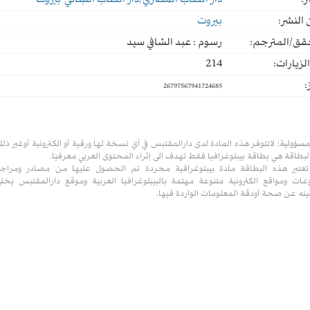
ر:
دار الكتاب المصري/دار الكتاب اللبناني-بيروت
النشر:
بيروت
قق/المترجم:
رسوم : عبد الشافي سيد
لزيارات:
214
:
26797567941724685
مسؤولية:
لاتتوفر هذه المادة لدى دارالمقتبس في أي نسخة لها ورقية أو الكترونية أوغير ذل
لبطاقة هي بطاقة بيبلوغرافيا فقط تهدف الى إثراء المحتوى العربي معرفيًا.
تعتبر هذه البطاقة مادة بيبلوغرافية مجردة تم الحصول عليها من مصادر ومراج
ات ومواقع الكترونية متنوعة مهتمة بالبيبلوغرافيا العربية وموقع دارالمقتبس يخل
ته عن صحة أودقة المعلومات الواردة فيها.