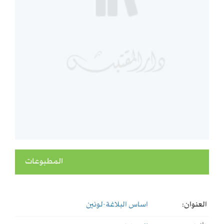
المطبوعات
العنوان:
اساس البلاغة-لونين