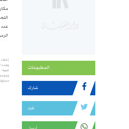
الناش
مكان 
التجل
عدد ا
الرمز
إخلاء 
وهذه ا
المطبوعات
تنبيه:
وموسوع
مسؤولي
شارك
غرّد
أرسل