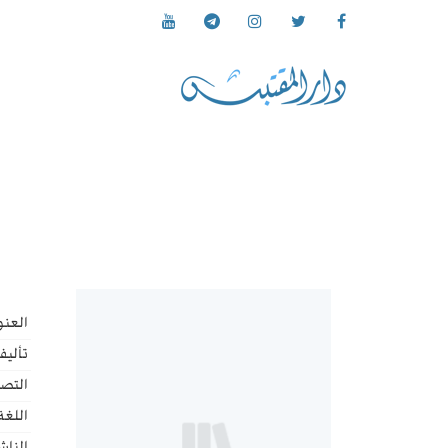
العنو
تأليف
التص
اللغة