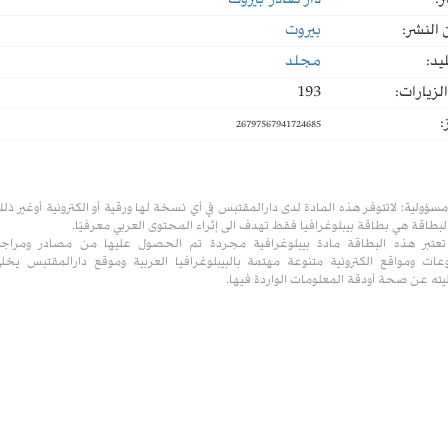
ر:
دار صادر-بيروت
النشر:
بيروت
يد:
مجلد
لزيارات:
193
:
26797567941724685
مسؤولية:
لاتتوفر هذه المادة لدى دارالمقتبس في أي نسخة لها ورقية أو الكترونية أوغير ذل
لبطاقة هي بطاقة بيبلوغرافيا فقط تهدف الى إثراء المحتوى العربي معرفيًا.
تعتبر هذه البطاقة مادة بيبلوغرافية مجردة تم الحصول عليها من مصادر ومراج
ات ومواقع الكترونية متنوعة مهتمة بالبيبلوغرافيا العربية وموقع دارالمقتبس يخل
ته عن صحة أودقة المعلومات الواردة فيها.