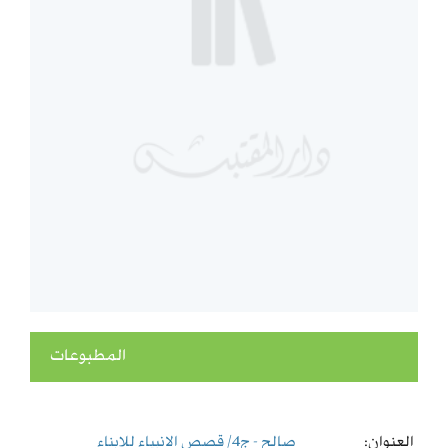
المطبوعات
العنوان:
صالح - ج4/ قصص الانبياء للابناء