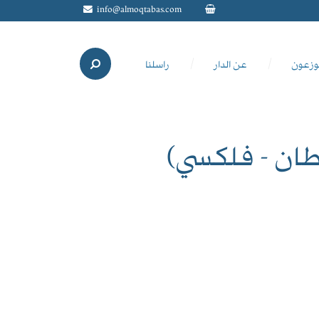
info@almoqtabas.com
وزعون
عن الدار
راسلنا
طان - فلكسي)